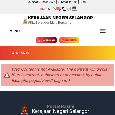
Jumaat, 7 Ogos 2026 | 21 Safar 1448H | 10:03
BM
EN
KERAJAAN NEGERI SELANGOR
#KitaSelangor Maju Bersama
MENU
Laman Utama
Web Content is not Available. The content will display
if url is correct, published or accessible by public.
Example, pages/view/{ page id }
Portal Rasmi
Kerajaan Negeri Selangor