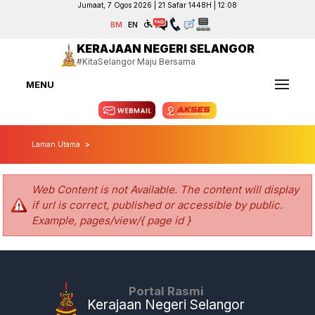
Jumaat, 7 Ogos 2026 | 21 Safar 1448H | 12:08
BM
EN
KERAJAAN NEGERI SELANGOR
#KitaSelangor Maju Bersama
MENU
Laman Utama
Web Content is not Available. The content will display
if url is correct, published or accessible by public.
Example, pages/view/{ page id }
Portal Rasmi
Kerajaan Negeri Selangor