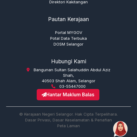
Direktori Kakitangan
Pautan Kerajaan
Portal MYGOV
Potal Data Terbuka
DOSM Selangor
Hubungi Kami
Bangunan Sultan Salahuddin Abdul Aziz
Shah,
40503 Shah Alam, Selangor
03-55447000
Hantar Maklum Balas
© Kerajaan Negeri Selangor. Hak Cipta Terpelihara.
Dasar Privasi, Dasar Keselamatan & Penafian
Peta Laman