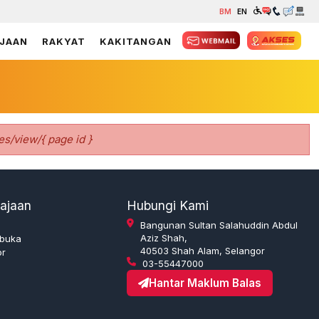
BM
EN
JAAN
RAKYAT
KAKITANGAN
es/view/{ page id }
ajaan
Hubungi Kami
Bangunan Sultan Salahuddin Abdul
Aziz Shah,
rbuka
40503 Shah Alam, Selangor
or
03-55447000
Hantar Maklum Balas