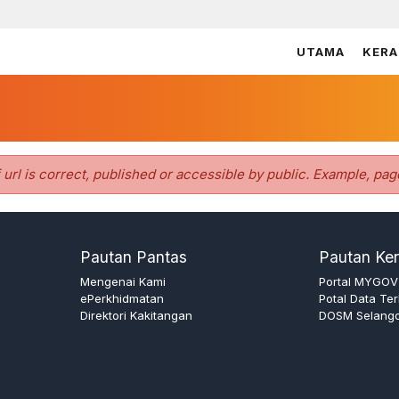
UTAMA
KERA
f url is correct, published or accessible by public. Example, pag
Pautan Pantas
Pautan Ker
Mengenai Kami
Portal MYGOV
ePerkhidmatan
Potal Data Te
Direktori Kakitangan
DOSM Selang