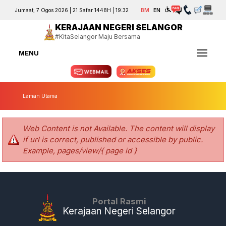
Jumaat, 7 Ogos 2026 | 21 Safar 1448H | 19:32
BM
EN
KERAJAAN NEGERI SELANGOR
#KitaSelangor Maju Bersama
MENU
Laman Utama
Web Content is not Available. The content will display
if url is correct, published or accessible by public.
Example, pages/view/{ page id }
Portal Rasmi
Kerajaan Negeri Selangor