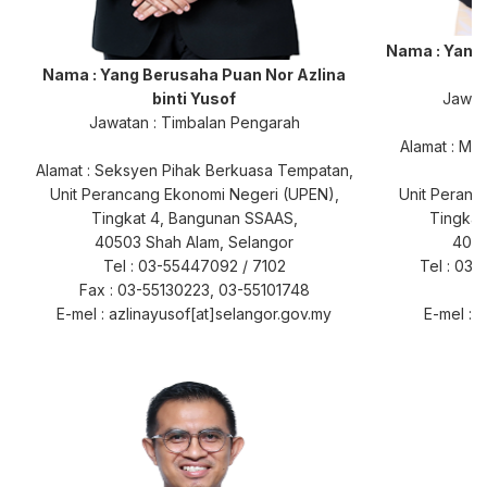
Nama : Yang 
Nama : Yang Berusaha
Puan Nor Azlina
binti Yusof
Jawat
Jawatan :
Timbalan Pengarah
Alamat : Ma
Alamat : Seksyen Pihak Berkuasa Tempatan,
Unit Perancang Ekonomi Negeri (UPEN),
Unit Peranc
Tingkat 4, Bangunan SSAAS,
Tingkat
40503 Shah Alam, Selangor
4050
Tel : 03-55447092 / 7102
Tel : 03-
Fax : 03-55130223, 03-55101748
E-mel :
azlinayusof[at]selangor.gov.my
E-mel : 