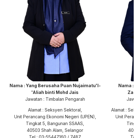
Nama : Yang Berusaha Puan Nujaimatu'l-
Nama : 
'Aliah binti Mohd Jais
Zain
Jawatan : Timbalan Pengarah
Jawat
Alamat : Seksyen Sektoral,
Alamat : Se
Unit Perancang Ekonomi Negeri (UPEN),
Unit Peran
Tingkat 5, Bangunan SSAAS,
Tingk
40503 Shah Alam, Selangor
4050
Tel : 03-55447160 / 7487
Tel