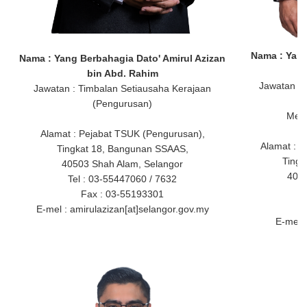
Nama : Yang
Nama :
Yang Berbahagia Dato' Amirul Azizan
bin Abd. Rahim
Jawatan : 
Jawatan : Timbalan Setiausaha Kerajaan
(Pengurusan)
Mer
Alamat : Pejabat TSUK (Pengurusan),
Alamat : 
Tingkat 18, Bangunan SSAAS,
Tingk
40503 Shah Alam, Selangor
4050
Tel : 03-55447060 / 7632
Fax : 03-55193301
E-mel : amirulazizan[at]selangor.gov.my
E-mel :