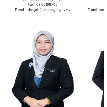
Fax : 03-55196706
E-mel : aliah.jais[at]selangor.gov.my
E-mel : moh