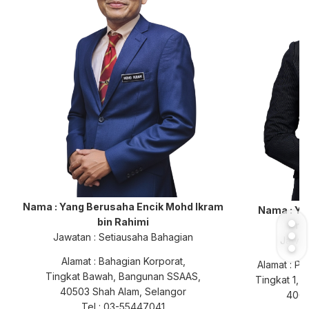
Nama : Yang Berusaha Encik Mohd Ikram
Nama : Y
bin Rahimi
Pra
Jawatan : Setiausaha Bahagian
Jawat
Alamat : Bahagian Korporat,
Alamat : P
Tingkat Bawah, Bangunan SSAAS,
Tingkat 1, 
40503 Shah Alam, Selangor
4068
Tel : 03-55447041