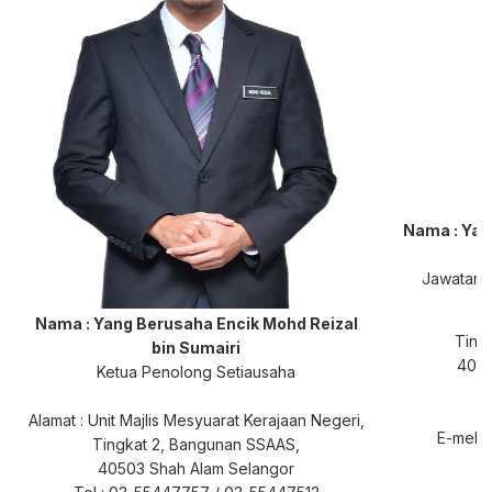
Nama :
Yan
Jawatan :
A
Nama : Yang Berusaha Encik Mohd
Reizal
Ting
bin Sumairi
4050
Ketua Penolong Setiausaha
Alamat :
Unit Majlis Mesyuarat Kerajaan Negeri,
E-mel :
Tingkat 2, Bangunan SSAAS,
40503 Shah Alam Selangor