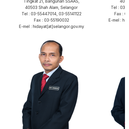
Tingkat 21, Bangunan SSAAS,
4050
40503 Shah Alam, Selangor
Tel : 03
Tel : 03-55447014, 03-55141122
Fax : 0
Fax : 03-55190032
E-mel : ha
E-mel : hidayat[at]selangor.gov.my