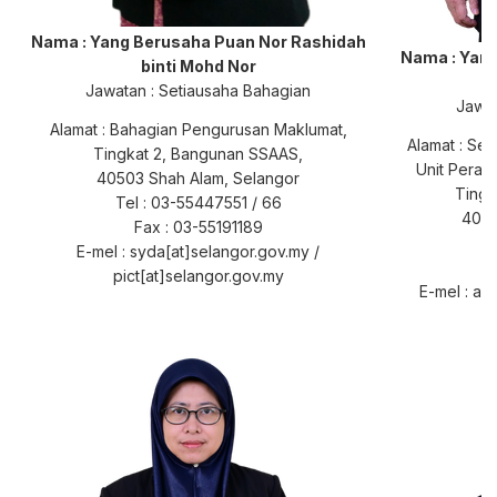
Nama : Yang Berusaha
Puan Nor Rashidah
Nama : Yan
binti Mohd Nor
Jawatan : Setiausaha Bahagian
Jawat
Alamat : Bahagian Pengurusan Maklumat,
Alamat : Se
Tingkat 2, Bangunan SSAAS,
Unit Peran
40503 Shah Alam, Selangor
Tingk
Tel : 03-55447551 / 66
4050
Fax : 03-55191189
T
E-mel : syda[at]selangor.gov.my /
pict[at]selangor.gov.my
E-mel : az