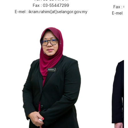
Fax : 03-55447299
Fax : 
E-mel : ikram.rahimi[at]selangor.gov.my
E-mel : 