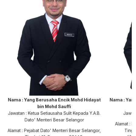
Nama : Yang Berusaha Encik Mohd Hidayat
Nama : Yan
bin Mohd Sauffi
Jawatan : Ketua Setiausaha Sulit Kepada Y.A.B.
Jawat
Dato' Menteri Besar Selangor
Alamat : 
Alamat : Pejabat Dato' Menteri Besar Selangor,
Tingk