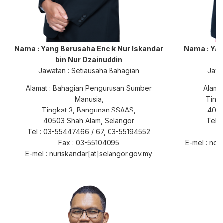
Nama : Yang Berusaha
Encik Nur Iskandar
Nama : Ya
bin Nur Dzainuddin
Jawatan : Setiausaha Bahagian
Jawa
Alamat : Bahagian Pengurusan Sumber
Alamat
Manusia,
Ting
Tingkat 3, Bangunan SSAAS,
4050
40503 Shah Alam, Selangor
Tel 
Tel : 03-55447466 / 67, 03-55194552
Fax : 03-55104095
E-mel : noo
E-mel : nuriskandar[at]selangor.gov.my