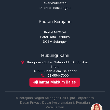
ePerkhidmatan
Direktori Kakitangan
Pautan Kerajaan
Portal MYGOV
Potal Data Terbuka
DOSM Selangor
Hubungi Kami
Bangunan Sultan Salahuddin Abdul Aziz
Shah,
40503 Shah Alam, Selangor
03-55447000
Hantar Maklum Balas
© Kerajaan Negeri Selangor. Hak Cipta Terpelihara.
Dasar Privasi, Dasar Keselamatan & Penafian
Peta Laman