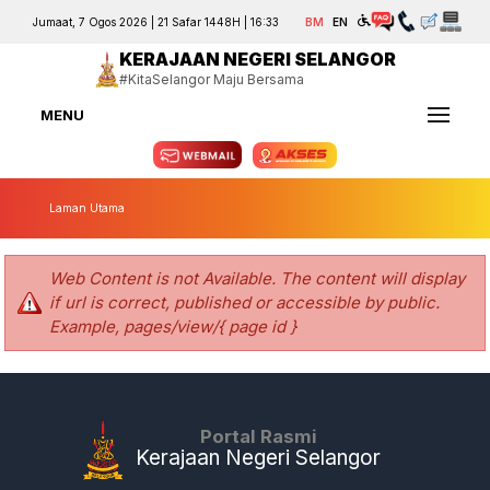
Jumaat, 7 Ogos 2026 | 21 Safar 1448H | 16:33
BM
EN
KERAJAAN NEGERI SELANGOR
#KitaSelangor Maju Bersama
MENU
Laman Utama
Web Content is not Available. The content will display
if url is correct, published or accessible by public.
Example, pages/view/{ page id }
Portal Rasmi
Kerajaan Negeri Selangor