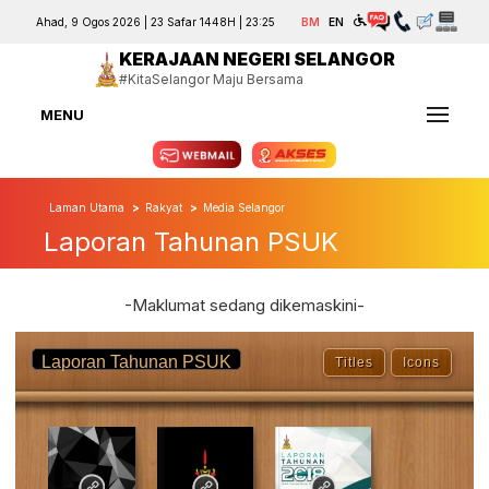
Ahad, 9 Ogos 2026 | 23 Safar 1448H | 23:25
BM
EN
KERAJAAN NEGERI SELANGOR
#KitaSelangor Maju Bersama
MENU
Laman Utama
Rakyat
Media Selangor
Laporan Tahunan PSUK
-Maklumat sedang dikemaskini-
Laporan Tahunan PSUK
Titles
Icons