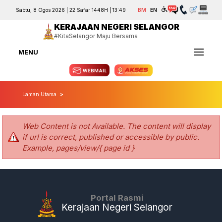
Sabtu, 8 Ogos 2026 | 22 Safar 1448H | 13:49
BM
EN
KERAJAAN NEGERI SELANGOR
#KitaSelangor Maju Bersama
MENU
Laman Utama
Web Content is not Available. The content will display
if url is correct, published or accessible by public.
Example, pages/view/{ page id }
Portal Rasmi
Kerajaan Negeri Selangor