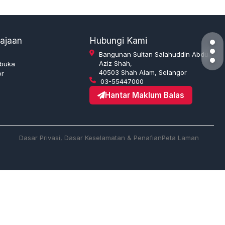
ajaan
Hubungi Kami
Bangunan Sultan Salahuddin Abdul
Aziz Shah,
rbuka
40503 Shah Alam, Selangor
or
03-55447000
Hantar Maklum Balas
Dasar Privasi, Dasar Keselamatan & Penafian
Peta Laman