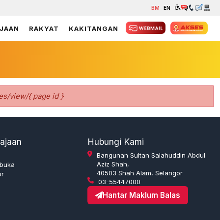
BM
EN
JAAN
RAKYAT
KAKITANGAN
es/view/{ page id }
ajaan
Hubungi Kami
Bangunan Sultan Salahuddin Abdul
Aziz Shah,
rbuka
40503 Shah Alam, Selangor
or
03-55447000
Hantar Maklum Balas