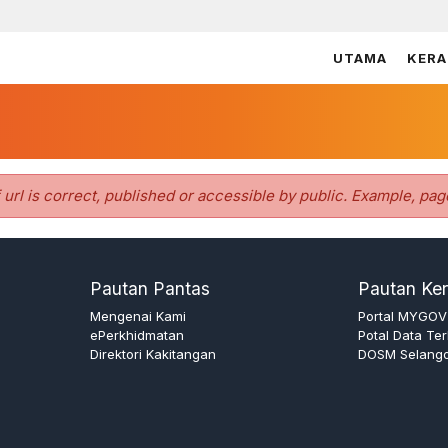
UTAMA
KERA
f url is correct, published or accessible by public. Example, pag
Pautan Pantas
Pautan Ker
Mengenai Kami
Portal MYGOV
ePerkhidmatan
Potal Data Te
Direktori Kakitangan
DOSM Selang