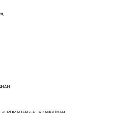
or,
SHAH
AP PERUMAHAN & PEMBANGUNAN