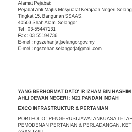
Alamat Pejabat:
Pejabat Ahli Majlis Mesyuarat Kerajaan Negeri Selang
Tingkat 15, Bangunan SSAAS,
40503 Shah Alam, Selangor
Tel : 03-55447131
Fax : 03-55194736
E-mel : ngszehan[at]selangor.gov.my
E-mel : ngszehan.selangor[at]gmail.com
YANG BERHORMAT DATO' IR IZHAM BIN HASHIM
AHLI DEWAN NEGERI : N21 PANDAN INDAH
EXCO INFRASTRUKTUR & PERTANIAN
PORTFOLIO : PENGERUSI JAWATANKUASA TETA
PEMODENAN PERTANIAN & PERLADANGAN, KET
ASAS TANI