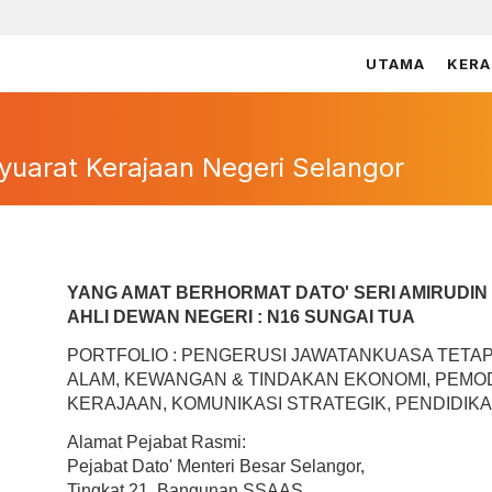
UTAMA
KERA
syuarat Kerajaan Negeri Selangor
YANG AMAT BERHORMAT DATO' SERI AMIRUDIN 
AHLI DEWAN NEGERI : N16 SUNGAI TUA
PORTFOLIO : PENGERUSI JAWATANKUASA TET
ALAM, KEWANGAN & TINDAKAN EKONOMI, PEMOD
KERAJAAN, KOMUNIKASI STRATEGIK, PENDIDI
Alamat Pejabat Rasmi:
Pejabat Dato' Menteri Besar Selangor,
Tingkat 21, Bangunan SSAAS,