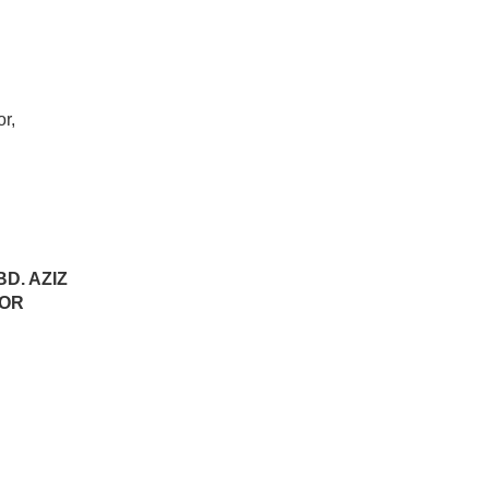
r,
D. AZIZ
GOR