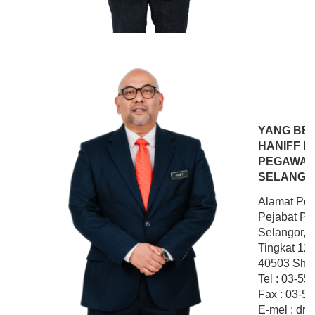
YANG BER
HANIFF BI
PEGAWAI
SELANGO
Alamat Pej
Pejabat Pe
Selangor,
Tingkat 12
40503 Shah
Tel : 03-55
Fax : 03-5
E-mel : drh