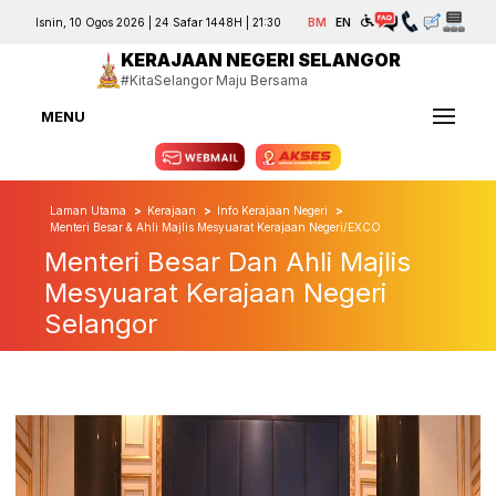
Isnin, 10 Ogos 2026 | 24 Safar 1448H | 21:30
BM
EN
KERAJAAN NEGERI SELANGOR
#KitaSelangor Maju Bersama
MENU
Laman Utama
Kerajaan
Info Kerajaan Negeri
Menteri Besar & Ahli Majlis Mesyuarat Kerajaan Negeri/EXCO
Menteri Besar Dan Ahli Majlis
Mesyuarat Kerajaan Negeri
Selangor