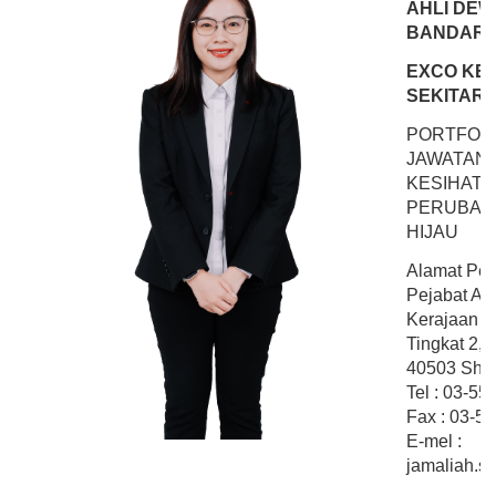
AHLI DEW
BANDAR 
EXCO KES
SEKITAR
PORTFOLI
JAWATAN
KESIHATA
PERUBAHA
HIJAU
Alamat Peja
Pejabat Ahl
Kerajaan N
Tingkat 2,
40503 Shah
Tel : 03-5
Fax : 03-5
E-mel :
jamaliah.s