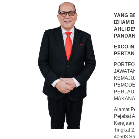
YANG BER
IZHAM BI
AHLI DEW
PANDAN 
EXCO IN
PERTANI
PORTFOLI
JAWATAN
KEMAJUA
PEMODEN
PERLADA
MAKANAN 
Alamat Pej
Pejabat Ahl
Kerajaan N
Tingkat 2,
40503 Shah