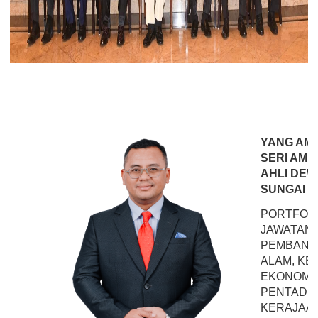
YANG AM
SERI AMI
AHLI DEW
SUNGAI T
PORTFOLI
JAWATAN
PEMBANG
ALAM, KE
EKONOMI
PENTADBI
KERAJAAN