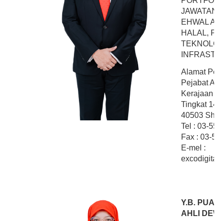
PORTFOLI
JAWATANK
EHWAL AG
HALAL, P
TEKNOLOGI
INFRASTR
Alamat Pej
Pejabat Ahl
Kerajaan N
Tingkat 1
40503 Shah
Tel : 03-5
Fax : 03-5
E-mel :
excodigital
Y.B. PUAN
AHLI DEW