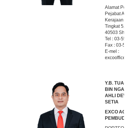
Alamat Pej
Pejabat Ahl
Kerajaan N
Tingkat 5,
40503 Shah
Tel : 03-5
Fax : 03-5
E-mel :
excooffice
Y.B. TUA
BIN NGAH
AHLI DEW
SETIA
EXCO AGA
PEMBUDAY