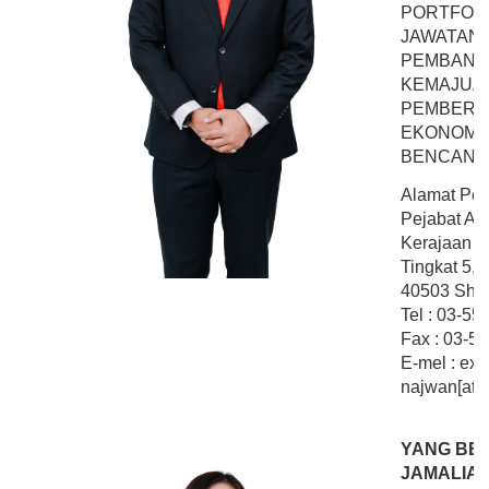
PORTFOLI
JAWATAN
PEMBANGU
KEMAJUA
PEMBERD
EKONOMI 
BENCANA
Alamat Peja
Pejabat Ahl
Kerajaan N
Tingkat 5,
40503 Shah
Tel : 03-5
Fax : 03-5
E-mel : exc
najwan[at]
YANG BE
JAMALIAH