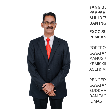
YANG BE
PAPPARAI
AHLI DEW
BANTNG
EXCO SU
PEMBASM
PORTFOLI
JAWATAN
MANUSIA,
KEMISKIN
ASLI & MI
PENGERU
JAWATAN
BUDDHA, K
DAN TAO 
(LIMAS)