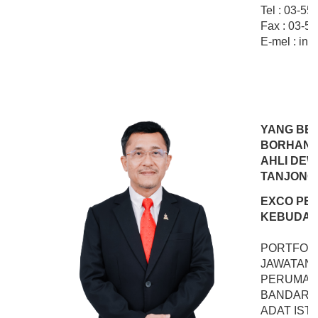
Tel : 03-5
Fax : 03-5
E-mel : inf
YANG BE
BORHAN 
AHLI DEW
TANJONG
EXCO PE
KEBUDAY
PORTFOLI
JAWATAN
PERUMAH
BANDAR L
ADAT IST