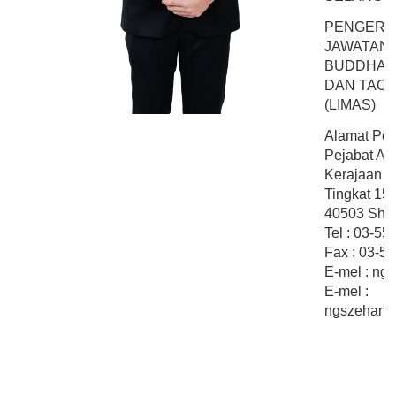
PENGERU
JAWATAN
BUDDHA, K
DAN TAO 
(LIMAS)
Alamat Pej
Pejabat Ahl
Kerajaan N
Tingkat 15
40503 Shah
Tel : 03-5
Fax : 03-5
E-mel : ng
E-mel :
ngszehan.s