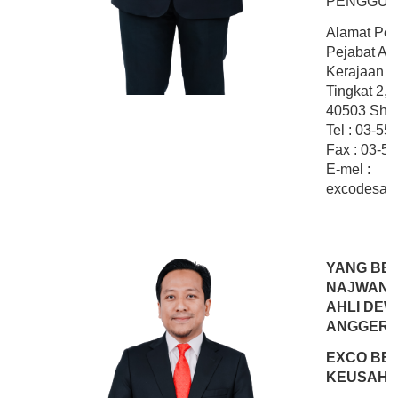
PENGGUN
Alamat Peja
Pejabat Ahl
Kerajaan N
Tingkat 2,
40503 Shah
Tel : 03-5
Fax : 03-5
E-mel :
excodesape
YANG BE
NAJWAN B
AHLI DEW
ANGGERI
EXCO BEL
KEUSAH