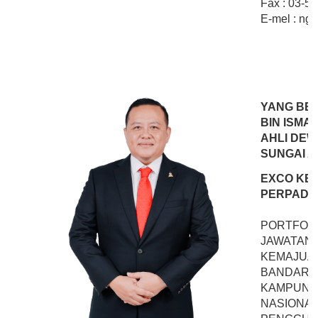
Fax : 03-5
E-mel : ng
YANG BER
BIN ISMAI
AHLI DEW
SUNGAI A
EXCO KE
PERPADU
PORTFOLI
JAWATAN
KEMAJUAN
BANDAR,
KAMPUNG 
NASIONAL