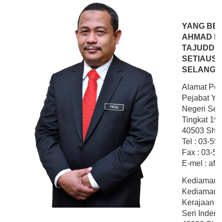
YANG BER
AHMAD FA
TAJUDDI
SETIAUS
SELANGO
Alamat Pej
Pejabat YB
Negeri Sel
Tingkat 19
40503 Shah
Tel : 03-5
Fax : 03-5
E-mel : afa
Kediaman 
Kediaman 
Kerajaan N
Seri Indera