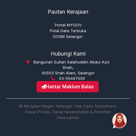
Pautan Kerajaan
Portal MYGOV
Potal Data Terbuka
DOSM Selangor
Hubungi Kami
Bangunan Sultan Salahuddin Abdul Aziz
Shah,
40503 Shah Alam, Selangor
03-55447000
Hantar Maklum Balas
© Kerajaan Negeri Selangor. Hak Cipta Terpelihara.
Dasar Privasi, Dasar Keselamatan & Penafian
Peta Laman