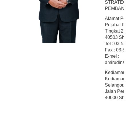
STRATEGI
PEMBANG
Alamat Pej
Pejabat Dat
Tingkat 21
40503 Shah
Tel : 03-5
Fax : 03-5
E-mel :
amirudinsha
Kediaman 
Kediaman R
Selangor,
Jalan Perm
40000 Shah