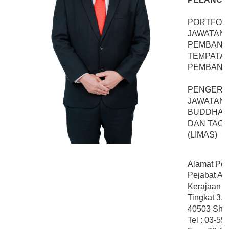
PORTFOLI
JAWATAN
PEMBANG
TEMPATAN
PEMBANG
PENGERU
JAWATAN
BUDDHA, K
DAN TAO 
(LIMAS)
Alamat Peja
Pejabat Ahl
Kerajaan N
Tingkat 3,
40503 Shah
Tel : 03-5