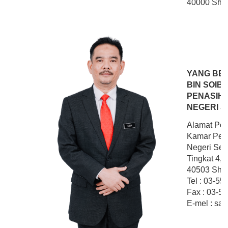
40000 Shah
YANG BER
BIN SOIB
PENASIH
NEGERI 
Alamat Pej
Kamar Pen
Negeri Sel
Tingkat 4,
40503 Shah
Tel : 03-5
Fax : 03-5
E-mel : sal