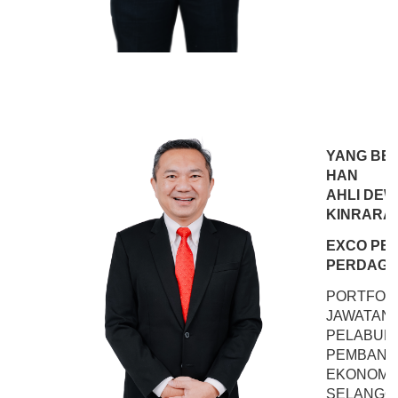
YANG BE
HAN
AHLI DEW
KINRARA
EXCO PE
PERDAGAN
PORTFOLI
JAWATAN
PELABUR
PEMBANGU
EKONOMI 
SELANGO