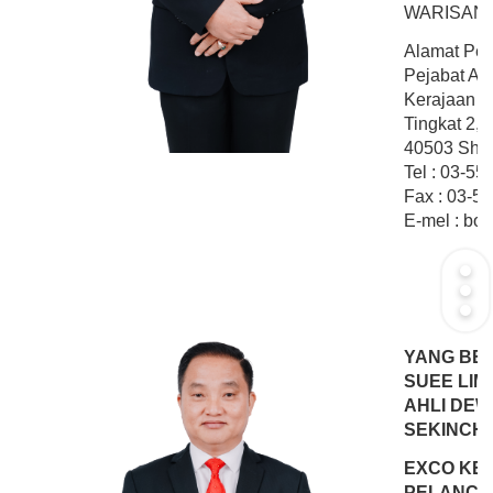
WARISAN
Alamat Pej
Pejabat Ahl
Kerajaan N
Tingkat 2,
40503 Shah
Tel : 03-5
Fax : 03-5
E-mel : bor
YANG BE
SUEE LIM
AHLI DEW
SEKINCH
EXCO KE
PELANC