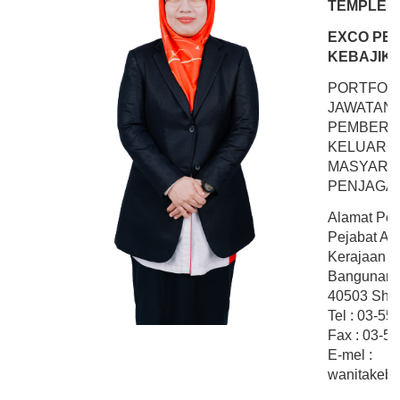
TEMPLER
EXCO PE
KEBAJIK
PORTFOLI
JAWATAN
PEMBERD
KELUARGA
MASYARA
PENJAGA
Alamat Pej
Pejabat Ahl
Kerajaan Ne
Bangunan
40503 Shah
Tel : 03-5
Fax : 03-5
E-mel :
wanitakeba