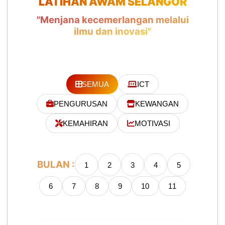
LATIHAN AWAM SELANGOR
"Menjana kecemerlangan melalui
ilmu dan inovasi"
SEMUA
ICT
PENGURUSAN
KEWANGAN
KEMAHIRAN
MOTIVASI
BULAN :
1
2
3
4
5
6
7
8
9
10
11