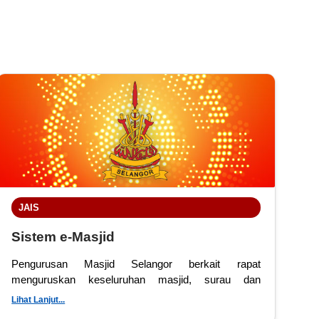
JAIS
Sistem e-Masjid
Pengurusan Masjid Selangor berkait rapat
menguruskan keseluruhan masjid, surau dan
membekal teks khutbah.
Lihat Lanjut...