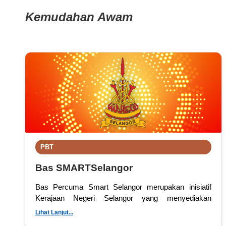
Kemudahan Awam
PBT
Bas SMARTSelangor
Bas Percuma Smart Selangor merupakan inisiatif
Kerajaan Negeri Selangor yang menyediakan
perkhidmatan bas percuma kepada rakyat Selangor
Lihat Lanjut...