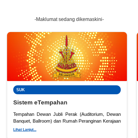
-Maklumat sedang dikemaskini-
SUK
Sistem eTempah
an
Tempahan Dewan Jubli Perak (Auditorium, Dewan
Banquet, Ballroom) dan Rumah Peranginan Kerajaan
Negeri Selangor
Lihat Lanjut...